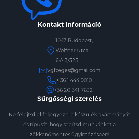
Kontakt információ
1047 Budapest,
Wolfner utca
6-A 3/323
vgfceges@gmail.com
+ 36 1 444 9010
+36 20 341 7632
Sűrgősségi szerelés
Ne felejtsd el feljegyezni a készülék gyártmányát
és típusát, hogy segítsd munkánkat a
zökkenőmentes ügyintézésben!