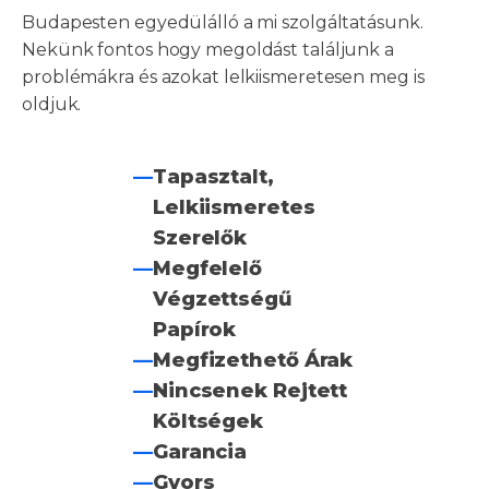
Budapesten egyedülálló a mi szolgáltatásunk.
Nekünk fontos hogy megoldást találjunk a
problémákra és azokat lelkiismeretesen meg is
oldjuk.
—
Tapasztalt,
Lelkiismeretes
Szerelők
—
Megfelelő
Végzettségű
Papírok
—
Megfizethető Árak
—
Nincsenek Rejtett
Költségek
—
Garancia
—
Gyors