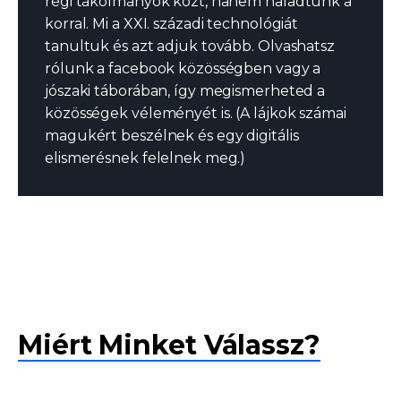
régi tákolmányok közt, hanem haladtunk a
korral. Mi a XXI. századi technológiát
tanultuk és azt adjuk tovább. Olvashatsz
rólunk a facebook közösségben vagy a
jószaki táborában, így megismerheted a
közösségek véleményét is. (A lájkok számai
magukért beszélnek és egy digitális
elismerésnek felelnek meg.)
Miért Minket Válassz?